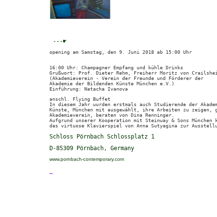
---☛
opening am Samstag, den 9. Juni 2018 ab 15:00 Uhr
16:00 Uhr: Champagner Empfang und kühle Drinks
Grußwort: Prof. Dieter Rehm, Freiherr Moritz von Crailshe
(Akademieverein - Verein der Freunde und Förderer der
Akademie der Bildenden Künste München e.V.)
Einführung: Natacha Ivanova
anschl. Flying Buffet
In diesem Jahr wurden erstmals auch Studierende der Akade
Künste, München mit ausgewählt, ihre Arbeiten zu zeigen, 
Akademieverein, beraten von Dina Renninger.
Aufgrund unserer Kooperation mit Steinway & Sons München 
das virtuose Klavierspiel von Anna Sutyagina zur Ausstell
Schloss Pörnbach Schlossplatz 1
D-85309 Pörnbach
, Germany
www.pornbach-contemporary.com